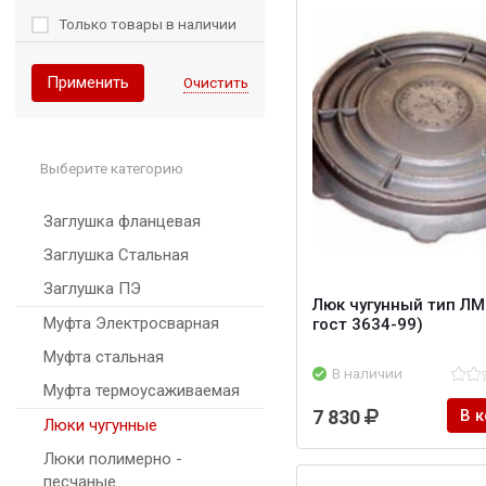
Только товары в наличии
Применить
Очистить
Выберите категорию
Заглушка фланцевая
Заглушка Стальная
Заглушка ПЭ
Люк чугунный тип ЛМ 
Муфта Электросварная
гост 3634-99)
Муфта стальная
В наличии
Муфта термоусаживаемая
7 830
В 
Люки чугунные
Люки полимерно -
песчаные