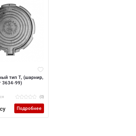
ный тип Т, (шарнир,
т 3634-99)
ся
(0)
су
Подробнее