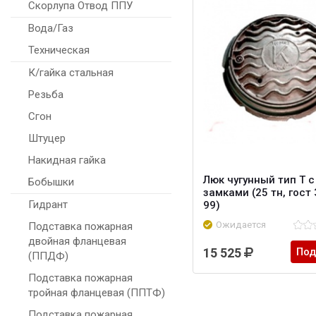
Скорлупа Отвод ППУ
Вода/Газ
Техническая
К/гайка стальная
Резьба
Сгон
Штуцер
Накидная гайка
Люк чугунный тип Т с
Бобышки
замками (25 тн, гост
Гидрант
99)
Ожидается
Подставка пожарная
двойная фланцевая
15 525
Под
(ППДФ)
Подставка пожарная
тройная фланцевая (ППТФ)
Подставка пожарная