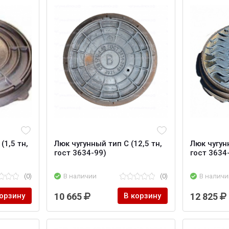
(1,5 тн,
Люк чугунный тип С (12,5 тн,
Люк чугунн
гост 3634-99)
гост 3634
(0)
В наличии
(0)
В наличи
корзину
10 665
В корзину
12 825