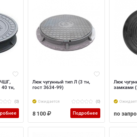
ВЧШГ,
Люк чугунный тип Л (3 тн,
Люк чугун
40 тн,
гост 3634-99)
замками (3
(0)
Ожидается
(0)
Ожидает
робнее
8 100
Подробнее
по запро