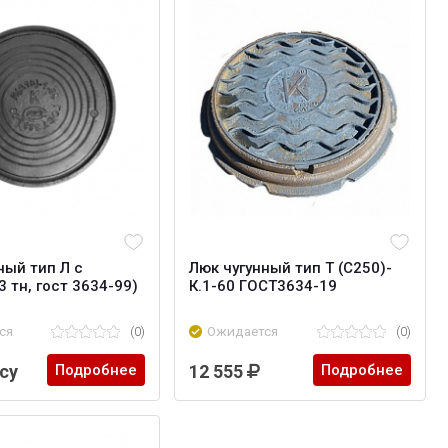
ный тип Л с
Люк чугунный тип Т (С250)-
 тн, гост 3634-99)
К.1-60 ГОСТ3634-19
ся
(0)
Ожидается
(0)
су
Подробнее
12 555
Подробнее