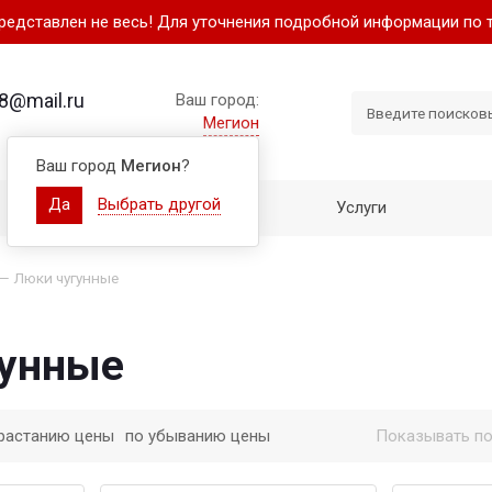
представлен не весь! Для уточнения подробной информации по 
8@mail.ru
Ваш город:
Мегион
Ваш город
Мегион
?
Да
Выбрать другой
Как купить
Услуги
—
Люки чугунные
гунные
растанию цены
по убыванию цены
Показывать по