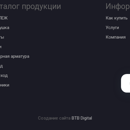
талог продукции
Инфор
ПЕЖ
Как купить
ушка
Услуги
ты
Компания
и
рная арматура
од
еход
ники
Создание сайта
BTB Digital