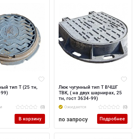
ый тип Т (25 тн,
Люк чугунный тип Т ВЧШГ
-99)
ТВК, ( на двух шарнирах, 25
тн, гост 3634-99)
и
(0)
Ожидается
(0)
В корзину
по запросу
Подробнее