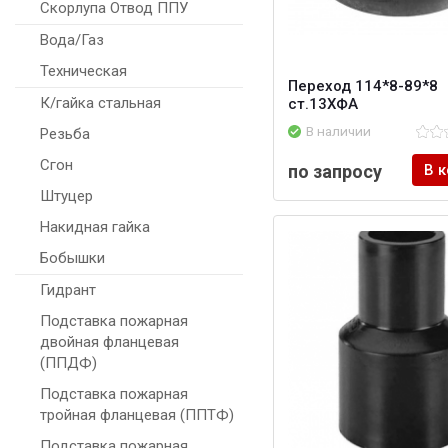
Скорлупа Отвод ППУ
Вода/Газ
Техническая
Переход 114*8-89*8
К/гайка стальная
ст.13ХФА
В наличии
Резьба
Сгон
по запросу
В 
Штуцер
Накидная гайка
Бобышки
Гидрант
Подставка пожарная
двойная фланцевая
(ППДФ)
Подставка пожарная
тройная фланцевая (ППТФ)
Подставка пожарная