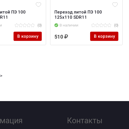
итой ПЭ 100
Переход литой ПЭ 100
DR11
125х110 SDR11
и
(0)
В наличии
(0)
В корзину
510
В корзину
->
мация
Контакты