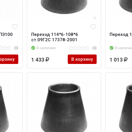
ПЭ100
Переход 114*6-108*6
Переход 1
ст.09Г2С 17378-2001
(0)
В наличии
(0)
В наличи
корзину
1 433
В корзину
1 013