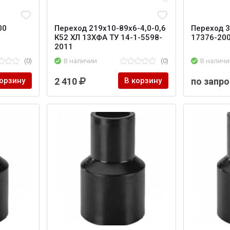
00
Переход 219х10-89х6-4,0-0,6
Переход 3
К52 ХЛ 13ХФА ТУ 14-1-5598-
17376-200
2011
(0)
В наличии
(0)
В наличи
корзину
2 410
В корзину
по запро