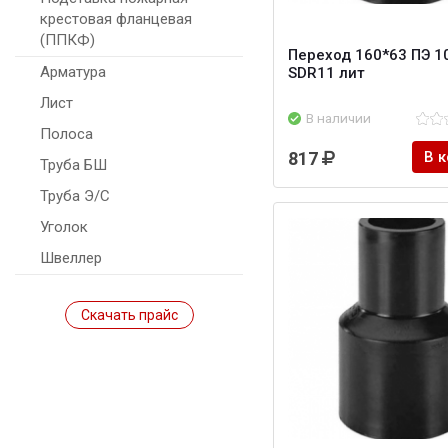
крестовая фланцевая
(ППКФ)
Переход 160*63 ПЭ 1
Арматура
SDR11 лит
Лист
В наличии
Полоса
817
В 
Труба БШ
Труба Э/С
Уголок
Швеллер
Скачать прайс