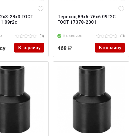
2х3-28х3 ГОСТ
Переход 89x6-76x6 09Г2С
1 09г2с
ГОСТ 17378-2001
и
(0)
В наличии
(0)
су
В корзину
468
В корзину