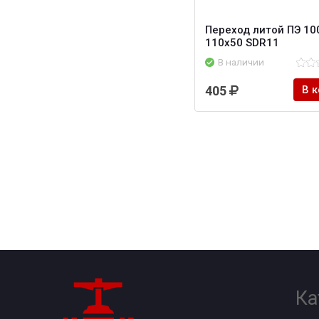
Переход литой ПЭ 10
110х50 SDR11
В наличии
405
В 
Ка