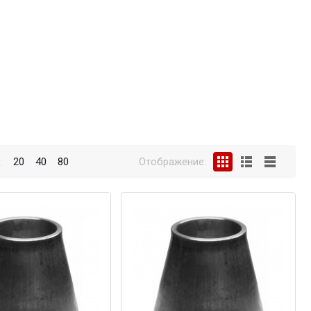
:
20
40
80
Отображение: