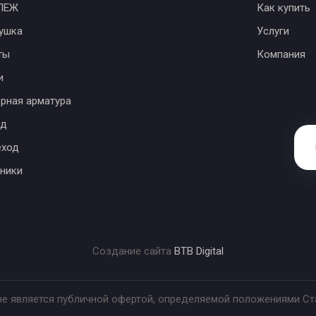
ПЕЖ
Как купить
ушка
Услуги
ты
Компания
и
рная арматура
од
еход
ники
Создание сайта
BTB Digital
 не является публичной офертой, определяемой положениями С