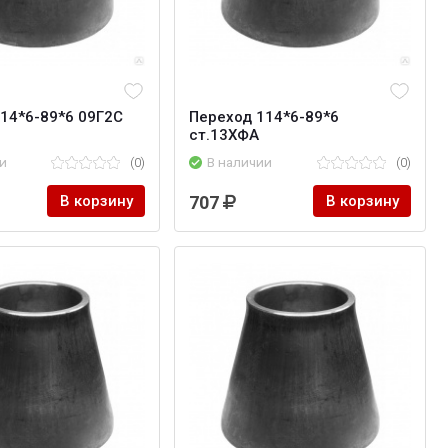
14*6-89*6 09Г2С
Переход 114*6-89*6
ст.13ХФА
и
(0)
В наличии
(0)
В корзину
707
В корзину