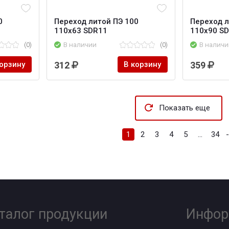
0
Переход литой ПЭ 100
Переход л
110х63 SDR11
110х90 S
(0)
В наличии
(0)
В наличи
корзину
312
В корзину
359
Показать еще
1
2
3
4
5
...
34
талог продукции
Инфор