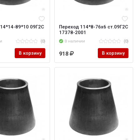
14*14-89*10 09Г2С
Переход 114*8-76х6 ст.09Г2С
17378-2001
и
(0)
В наличии
(0)
В корзину
918
В корзину