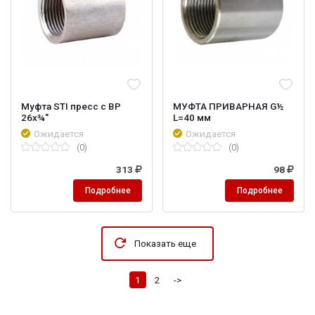
Муфта STI пресс с ВР
МУФТА ПРИВАРНАЯ G½
26х¾"
L=40 мм
Ожидается
Ожидается
(0)
(0)
313
98
Подробнее
Подробнее
Показать еще
1
2
->