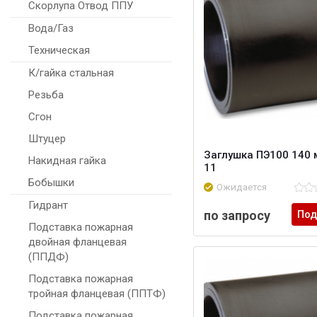
Скорлупа Отвод ППУ
Вода/Газ
Техническая
К/гайка стальная
Резьба
Сгон
Штуцер
Заглушка ПЭ100 140 
Накидная гайка
11
Бобышки
Ожидается
Гидрант
по запросу
Под
Подставка пожарная
двойная фланцевая
(ППДФ)
Подставка пожарная
тройная фланцевая (ППТФ)
Подставка пожарная