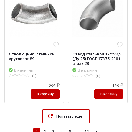
Отвод оцинк. стальной
Отвод стальной 32*2-3,5
крутоизог.89
(Ду 25) ГОСТ 17375-2001
сталь 20
В наличии
В наличии
(0)
(0)
564
146
В корзину
В корзину
Показать еще
1
2
3
4
5
...
23
->