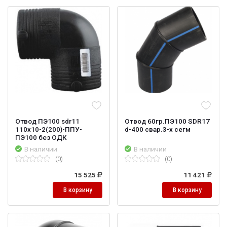
Отвод ПЭ100 sdr11
Отвод 60гр.ПЭ100 SDR17
110х10-2(200)-ППУ-
d-400 свар.3-х сегм
ПЭ100 без ОДК
В наличии
В наличии
(0)
(0)
15 525
11 421
В корзину
В корзину